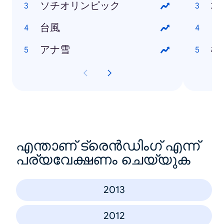
ソチオリンピック
塩
台風
ざ
アナ雪
橋
എന്താണ് ട്രെൻഡിംഗ് എന്ന്
പര്യവേക്ഷണം ചെയ്യുക
2013
2012