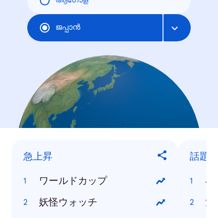
ആഗോള
ജപ്പാന്‍
急上昇
話題
ワールドカップ
小
妖怪ウォッチ
浅