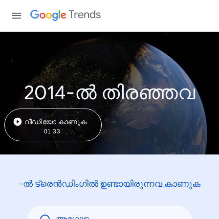
Trends
2014-ൽ തിരഞ്ഞവ
വീഡിയോ കാണുക
01:33
-ൽ ട്രെൻഡിംഗിൽ ഉണ്ടായിരുന്നവ കാണുക