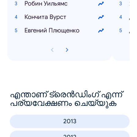
Робин Уильямс
Ям
Кончита Вурст
Ди
Евгений Плющенко
Да
എന്താണ് ട്രെൻഡിംഗ് എന്ന്
പര്യവേക്ഷണം ചെയ്യുക
2013