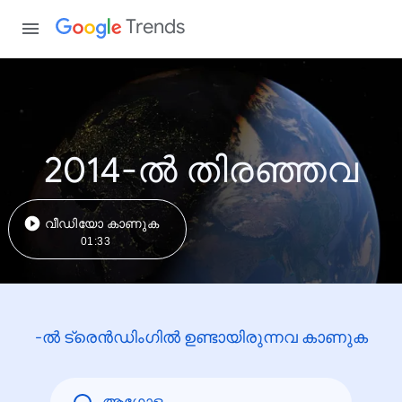
Trends
2014-ൽ തിരഞ്ഞവ
വീഡിയോ കാണുക
01:33
-ൽ ട്രെൻഡിംഗിൽ ഉണ്ടായിരുന്നവ കാണുക