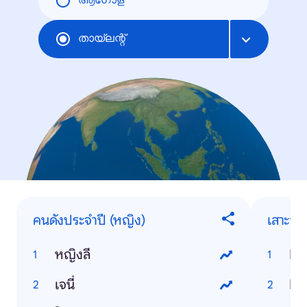
ആഗോള
തായ്‌ലന്റ്
คนดังประจำปี (หญิง)
เสาะหา
หญิงลี
Ho
เจนี่
Ho