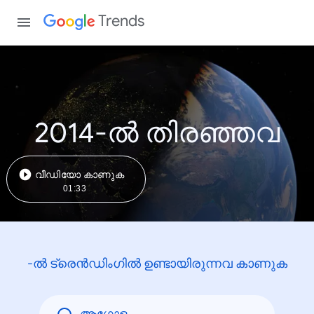
Trends
2014-ൽ തിരഞ്ഞവ
വീഡിയോ കാണുക
01:33
-ൽ ട്രെൻഡിംഗിൽ ഉണ്ടായിരുന്നവ കാണുക