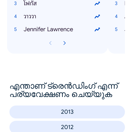
โฟกัส
Ni
วาววา
Al
Jennifer Lawrence
Ja
എന്താണ് ട്രെൻഡിംഗ് എന്ന്
പര്യവേക്ഷണം ചെയ്യുക
2013
2012