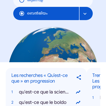
ആഗോള
ബെല്‍ജിയം
Les recherches « Qu’est-ce
Trendi
que » en progression
Les pe
progre
qu'est-ce que la scientologie
Lo
qu'est-ce que le boldo