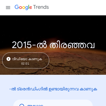
Trends
2015-ൽ തിരഞ്ഞവ
വീഡിയോ കാണുക
02:01
-ൽ ട്രെൻഡിംഗിൽ ഉണ്ടായിരുന്നവ കാണുക