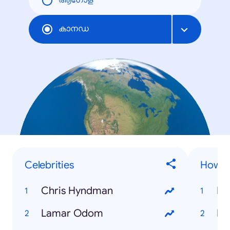
ആഗോള
കാനഡ
Celebrities
How To
Chris Hyndman
Ho
Lamar Odom
Ho