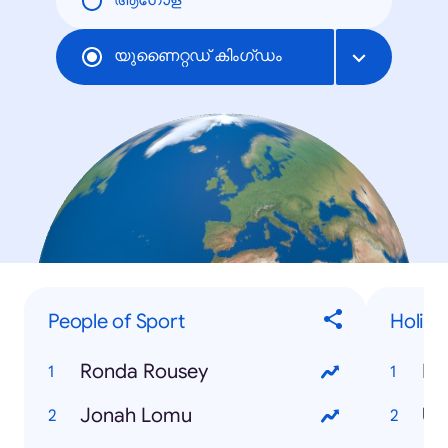
ആഗോള
യുണൈറ്റഡ് കിംഗ്ഡം
People of Sport
Holida
Ronda Rousey
Ne
Jonah Lomu
US