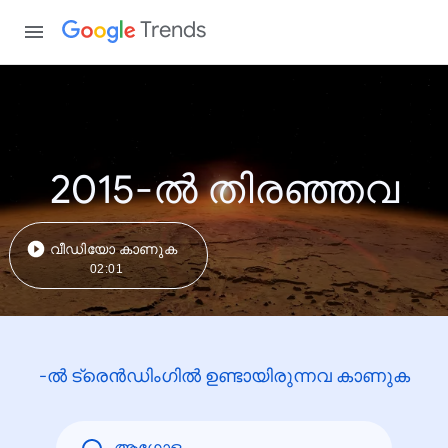
Trends
2015-ൽ തിരഞ്ഞവ
വീഡിയോ കാണുക
02:01
-ൽ ട്രെൻഡിംഗിൽ ഉണ്ടായിരുന്നവ കാണുക