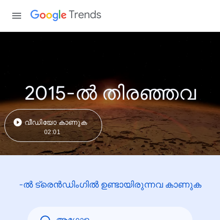
Trends
2015-ൽ തിരഞ്ഞവ
വീഡിയോ കാണുക
02:01
-ൽ ട്രെൻഡിംഗിൽ ഉണ്ടായിരുന്നവ കാണുക