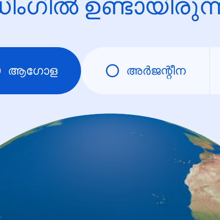
ിംഗിൽ ഉണ്ടായിരു
ആഗോള
അര്‍ജന്റീന