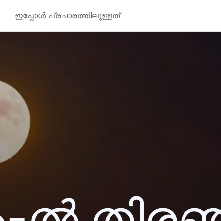
ഇപ്പോൾ പ്രചാരത്തിലുള്ളത്
6-ൽ തിര