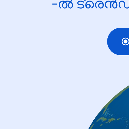
-ൽ ട്രെൻഡ