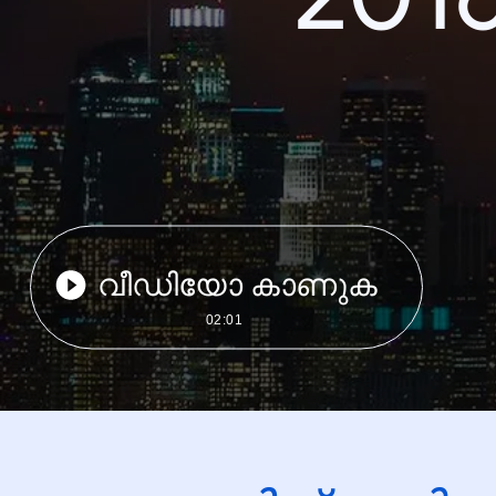
വീഡിയോ കാണുക
02:01