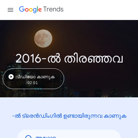
Trends
2016-ൽ തിരഞ്ഞവ
വീഡിയോ കാണുക
02:01
-ൽ ട്രെൻഡിംഗിൽ ഉണ്ടായിരുന്നവ കാണുക