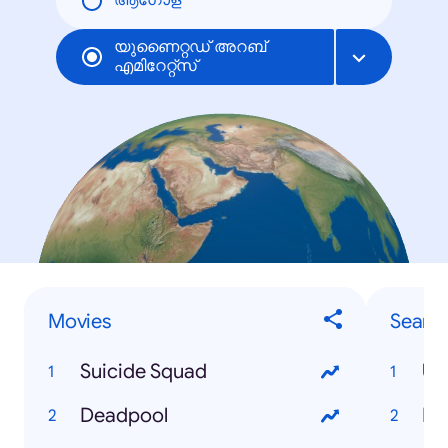
ആഗോള
യുണൈറ്റഡ് അറബ്
എമിറേറ്റ്സ്
Movies
Searc
Suicide Squad
UE
Deadpool
Po