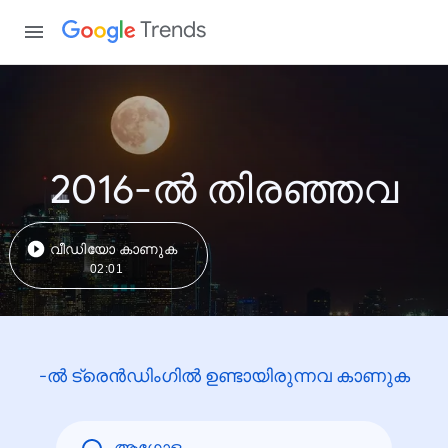
Trends
2016-ൽ തിരഞ്ഞവ
വീഡിയോ കാണുക
02:01
-ൽ ട്രെൻഡിംഗിൽ ഉണ്ടായിരുന്നവ കാണുക