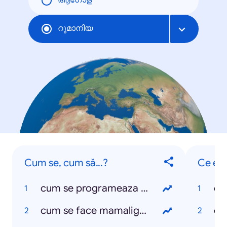
ആഗോള
റുമാനിയ
Cum se, cum să...?
Ce est
cum se programeaza pc sa se opreasca?
ce
cum se face mamaliga pentru momeala la pesti
ce