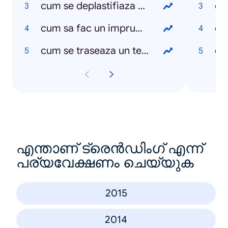
cum se deplastifiaza o hartie
ce
cum sa fac un imprumut la banca
ce
cum se traseaza un teren de fotbal
ce
എന്താണ് ട്രെൻഡിംഗ് എന്ന്
പര്യവേക്ഷണം ചെയ്യുക
2015
2014