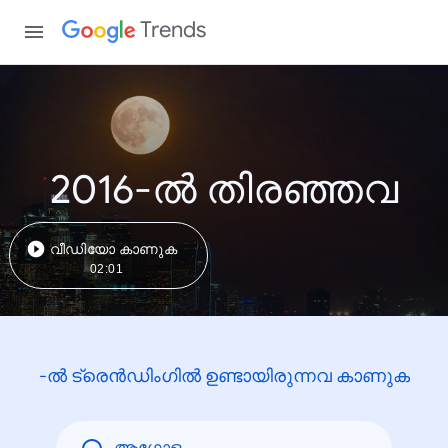
Trends
2016-ൽ തിരഞ്ഞവ
വീഡിയോ കാണുക
02:01
-ൽ ട്രെൻഡിംഗിൽ ഉണ്ടായിരുന്നവ കാണുക