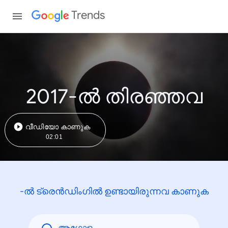
Trends
2017-ൽ തിരഞ്ഞവ
വീഡിയോ കാണുക
02:01
-ൽ ട്രെൻഡിംഗിൽ ഉണ്ടായിരുന്നവ കാണുക