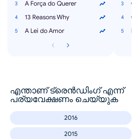
A Força do Querer
Co
13 Reasons Why
Co
A Lei do Amor
Ro
എന്താണ് ട്രെൻഡിംഗ് എന്ന്
പര്യവേക്ഷണം ചെയ്യുക
2016
2015