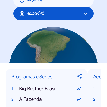
ആഗോള
ബ്രസീല്‍
Programas e Séries
Acont
Big Brother Brasil
Br
A Fazenda
Fu