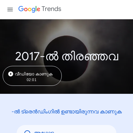
Trends
2017-ൽ തിരഞ്ഞവ
വീഡിയോ കാണുക
02:01
-ൽ ട്രെൻഡിംഗിൽ ഉണ്ടായിരുന്നവ കാണുക