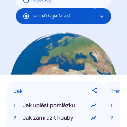
ആഗോള
ചെക്ക് റിപ്പബ്ലിക്ക്
Jak
Trendy
Jak uplést pomlázku
Vo
Jak zamrazit houby
MS