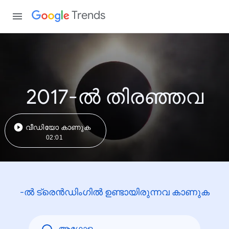
Trends
2017-ൽ തിരഞ്ഞവ
വീഡിയോ കാണുക
02:01
-ൽ ട്രെൻഡിംഗിൽ ഉണ്ടായിരുന്നവ കാണുക