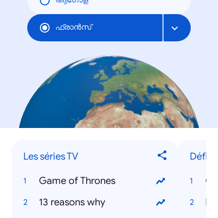
ആഗോള
ഫ്രാന്‍സ്
Les séries TV
Défini
Game of Thrones
Ol
13 reasons why
Er