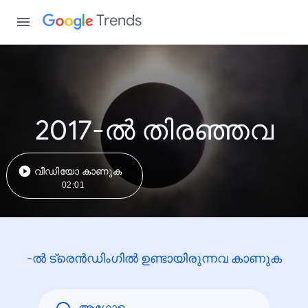
Trends
2017-ൽ തിരഞ്ഞവ
വീഡിയോ കാണുക
02:01
-ൽ ട്രെൻഡിംഗിൽ ഉണ്ടായിരുന്നവ കാണുക