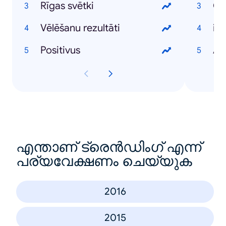
Rīgas svētki
Vēlēšanu rezultāti
iP
Positivus
An
എന്താണ് ട്രെൻഡിംഗ് എന്ന്
പര്യവേക്ഷണം ചെയ്യുക
2016
2015