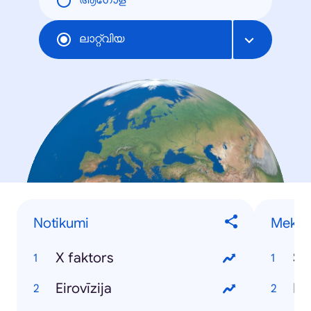
ആഗോള
ലാറ്റ്വിയ
Notikumi
Meklēt
X faktors
Ss
Eirovīzija
La