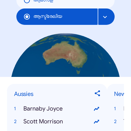
ആഗോള
ആസ്ട്രേലിയ
Aussies
News 
Barnaby Joyce
Ro
Scott Morrison
Th