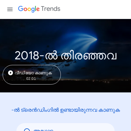
Trends
2018-ൽ തിരഞ്ഞവ
വീഡിയോ കാണുക
02:01
-ൽ ട്രെൻഡിംഗിൽ ഉണ്ടായിരുന്നവ കാണുക