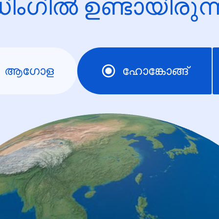
ിംഗിൽ ഉണ്ടായിരു
ആഗോള
ഹോങ്കോങ്ങ്