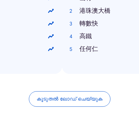
港珠澳大橋
轉數快
高鐵
任何仁
കൂടുതൽ ലോഡ് ചെയ്യുക