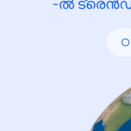
-ൽ ട്രെൻഡ