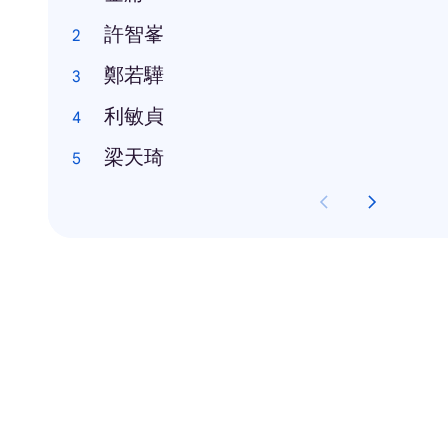
許智峯
鄭若驊
利敏貞
梁天琦