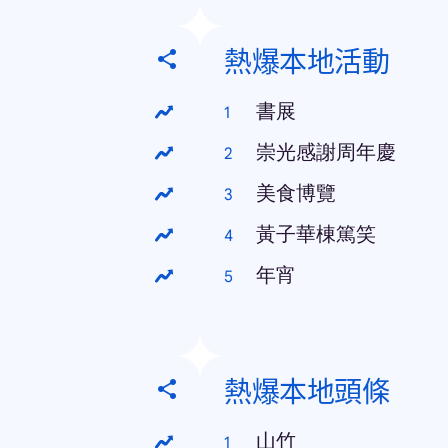
熱爆本地活動
書展
崇光感謝周年慶
美食博覽
黃子華棟篤笑
年宵
熱爆本地頭條
山竹