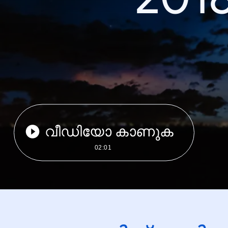
വീഡിയോ കാണുക
02:01