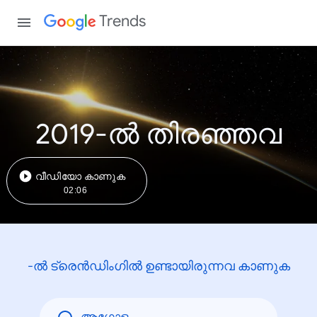
Trends
2019-ൽ തിരഞ്ഞവ
വീഡിയോ കാണുക
02:06
-ൽ ട്രെൻഡിംഗിൽ ഉണ്ടായിരുന്നവ കാണുക