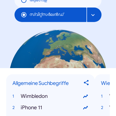
ആഗോള
സ്വിറ്റ്സര്‍ലന്‍ഡ്
Allgemeine Suchbegriffe
Wie-F
Wimbledon
iPhone 11