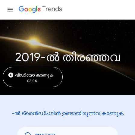
Trends
2019-ൽ തിരഞ്ഞവ
വീഡിയോ കാണുക
02:06
-ൽ ട്രെൻഡിംഗിൽ ഉണ്ടായിരുന്നവ കാണുക