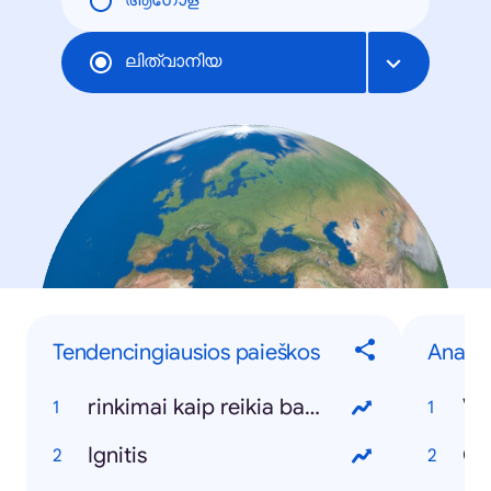
ആഗോള
ലിത്വാനിയ
Tendencingiausios paieškos
Anapil
rinkimai kaip reikia balsuoti
Vy
Ignitis
Ca