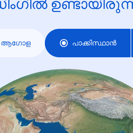
ിംഗിൽ ഉണ്ടായിരു
ആഗോള
പാക്കിസ്ഥാന്‍