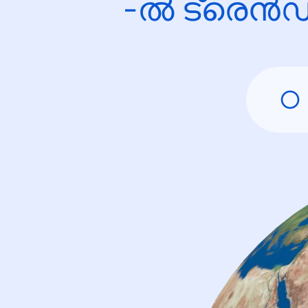
-ൽ ട്രെൻഡ