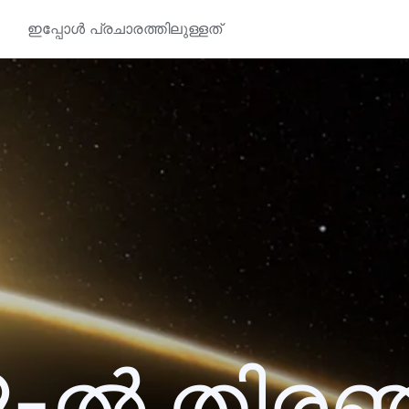
ഇപ്പോൾ പ്രചാരത്തിലുള്ളത്
9-ൽ തിര