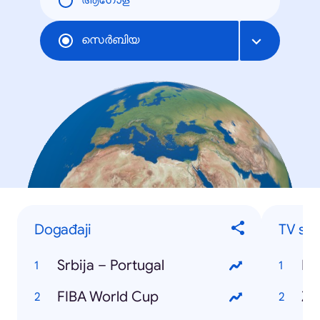
ആഗോള
സെര്‍ബിയ
Događaji
TV ser
Srbija – Portugal
Ig
FIBA World Cup
Ži