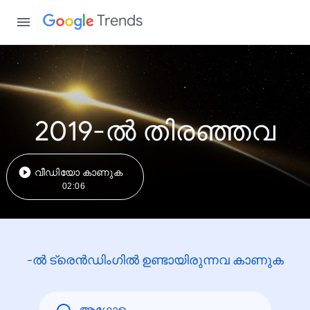
Trends
2019-ൽ തിരഞ്ഞവ
വീഡിയോ കാണുക
02:06
-ൽ ട്രെൻഡിംഗിൽ ഉണ്ടായിരുന്നവ കാണുക