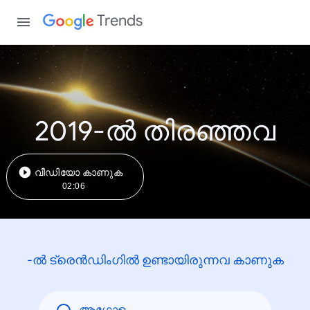
Trends
2019-ൽ തിരഞ്ഞവ
വീഡിയോ കാണുക
02:06
-ൽ ട്രെൻഡിംഗിൽ ഉണ്ടായിരുന്നവ കാണുക