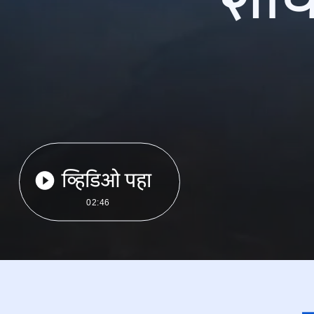
व्हिडिओ पहा
02:46