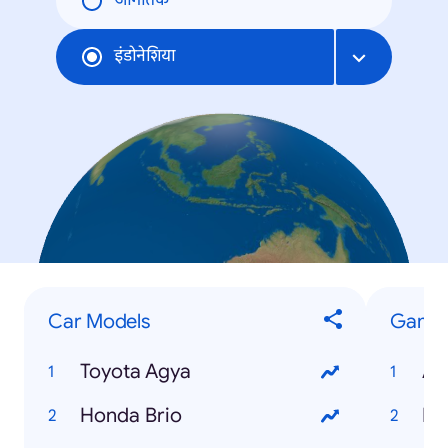
जागतिक
इंडोनेशिया
Car Models
Game
Toyota Agya
An
Honda Brio
Mo