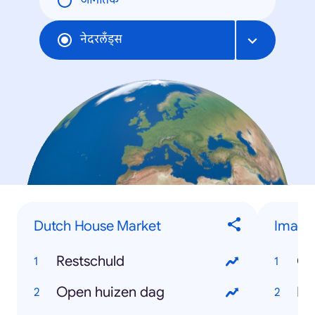
जागतिक
नेदरलँड्‍स
Dutch House Market
Image
Restschuld
On
Open huizen dag
Bl