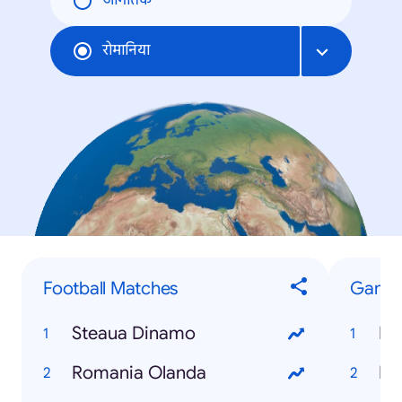
जागतिक
रोमानिया
Football Matches
Game
Steaua Dinamo
Fe
Romania Olanda
Fo