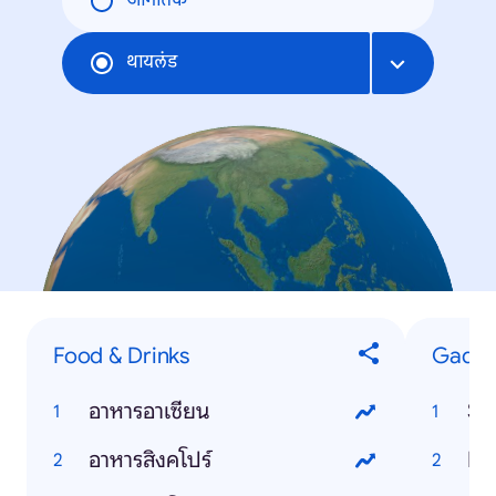
जागतिक
थायलंड
Food & Drinks
Gadge
อาหารอาเซียน
Si
อาหารสิงคโปร์
In