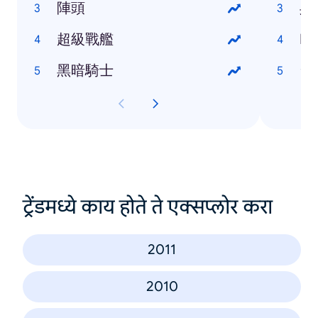
陣頭
吳
超級戰艦
Ma
黑暗騎士
台
ट्रेंडमध्ये काय होते ते एक्सप्लोर करा
2011
2010