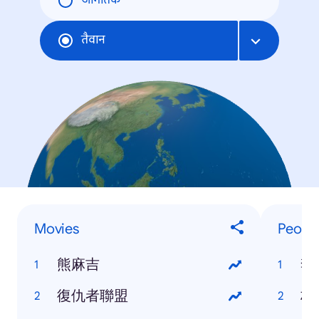
जागतिक
तैवान
Movies
Peopl
熊麻吉
李
復仇者聯盟
林