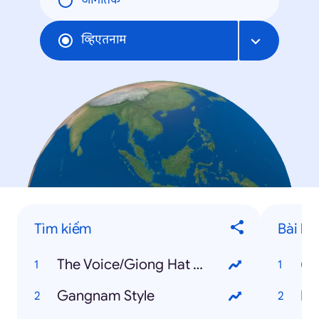
जागतिक
व्हिएतनाम
Tìm kiếm
Bài há
The Voice/Giong Hat Viet
(B
Gangnam Style
Ha