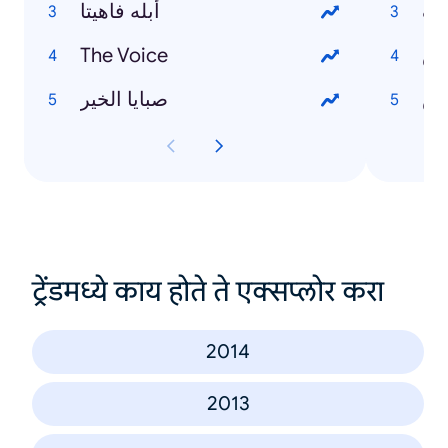
يف
أبله فاهيتا
دس
The Voice
رش
صبايا الخير
ट्रेंडमध्ये काय होते ते एक्सप्लोर करा
2014
2013