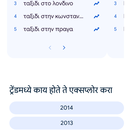
ταξιδι στο λονδινο
Κυ
ταξιδι στην κωνσταντινουπολη
Κε
ταξιδι στην πραγα
Νό
ट्रेंडमध्ये काय होते ते एक्सप्लोर करा
2014
2013