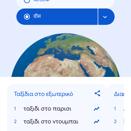
जागतिक
ग्रीस
Ταξίδια στο εξωτερικό
Διακο
ταξιδι στο παρισι
Αί
ταξιδι στο ντουμπαι
Με