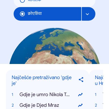
जागतिक
क्रोएशिया
Najčešće pretraživano 'gdje
Najčeš
je'
u Hrva
Gdje je umro Nikola Tesla
Ti
Gdje je Djed Mraz
To