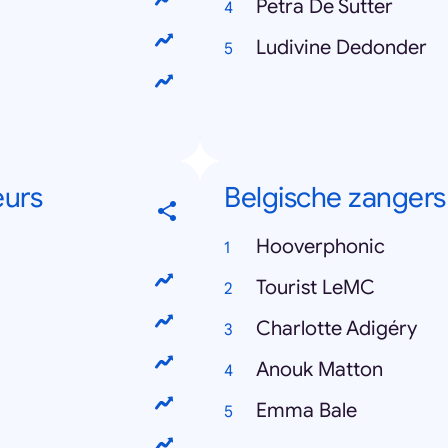
Petra De Sutter
Ludivine Dedonder
eurs
Belgische zangers
Hooverphonic
Tourist LeMC
Charlotte Adigéry
Anouk Matton
Emma Bale