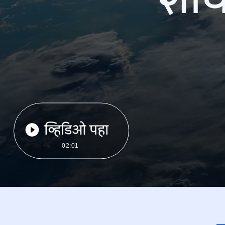
व्हिडिओ पहा
02:01