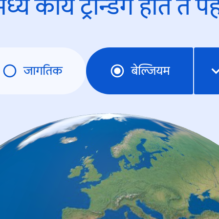
ध्ये काय ट्रेन्डिंंग होते ते प
जागतिक
बेल्जियम