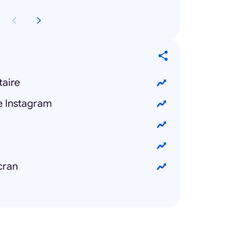
taire
e Instagram
cran