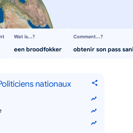
nt
Wat is...?
Comment...?
een broodfokker
obtenir son pass san
 Politiciens nationaux
e