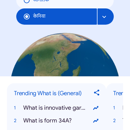
जागतिक
केनिया
Trending What is (General)
Trendi
What is innovative gardening?
Ru
What is form 34A?