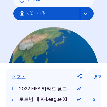
जागतिक
दक्षिण कोरिया
스포츠
영화
2022 FIFA 카타르 월드컵
범
토트넘 대 K-League XI
탑