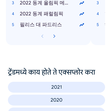
2022 동계 올림픽 메달 현황
2022 동계 패럴림픽
한
필리스 대 파드리스
헤
ट्रेंडमध्ये काय होते ते एक्सप्लोर करा
2021
2020