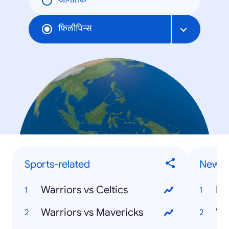
जागतिक
फिलीपिन्स
Sports-related
News
Warriors vs Celtics
Ha
Warriors vs Mavericks
Va