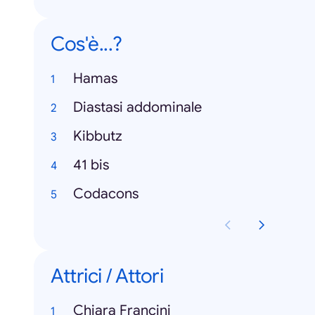
Cos'è...?
Hamas
Diastasi addominale
Kibbutz
41 bis
Codacons
Attrici / Attori
Chiara Francini