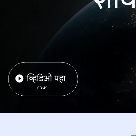
व्हिडिओ पहा
03:49