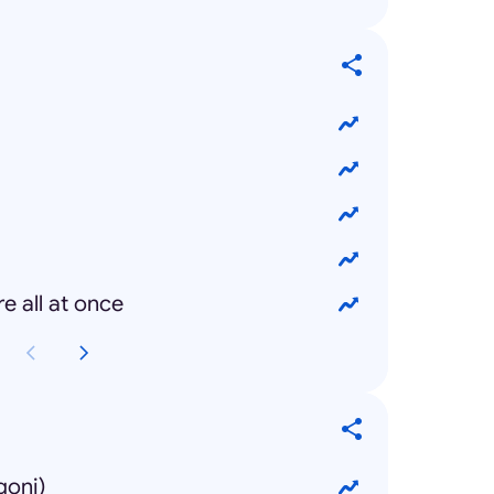
e all at once
goni)