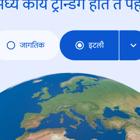
ध्ये काय ट्रेन्डिंंग होते ते प
जागतिक
इटली