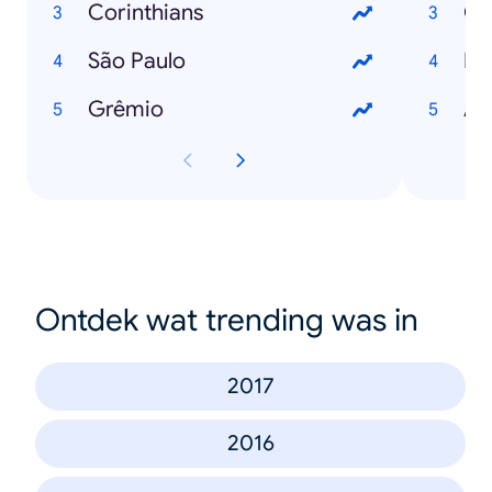
Corinthians
São Paulo
De
Grêmio
A 
Ontdek wat trending was in
2017
2016