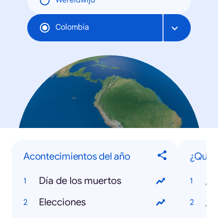
Wereldwijd
Colombia
Acontecimientos del año
¿Qué 
Día de los muertos
Elecciones
¿Q