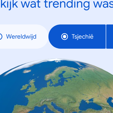
kijk wat trending was
Wereldwijd
Tsjechië