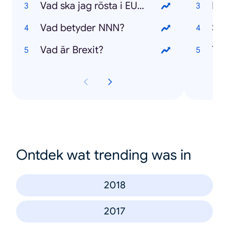
Vad ska jag rösta i EU-valet?
La
Vad betyder NNN?
Sc
Vad är Brexit?
Ta
Ontdek wat trending was in
2018
2017