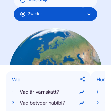
Wereldwijd
Zweden
Vad
Hundr
Vad är värnskatt?
Pu
Vad betyder habibi?
Go