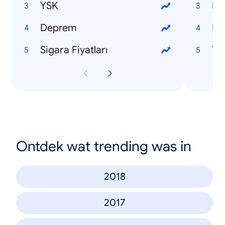
YSK
Ne
Deprem
Pal
Sigara Fiyatları
Ta
Ontdek wat trending was in
2018
2017