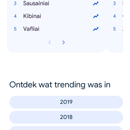
Sausainiai
Es
Kibinai
Cl
Vafliai
Z
Ontdek wat trending was in
2019
2018