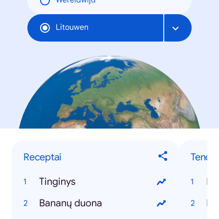
Wereldwijd
Litouwen
Receptai
Tenden
Tinginys
Ko
Bananų duona
ED