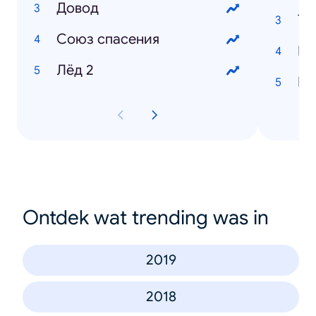
Довод
Тв
Союз cпасения
Ка
Лёд 2
Ни
Ontdek wat trending was in
2019
2018