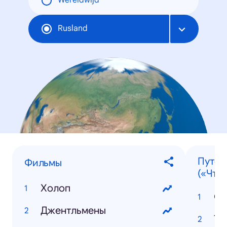
Wereldwijd
Rusland
Путеш
Фильмы
(«Что 
Холоп
Со
Джентльмены
Ту