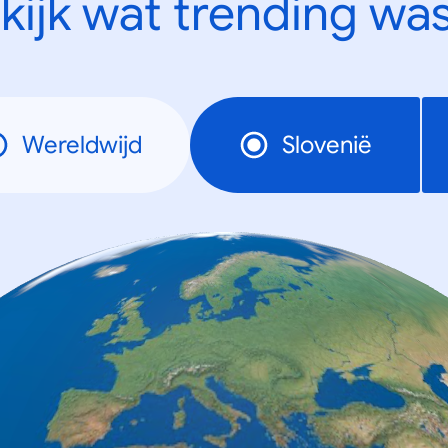
kijk wat trending was
Wereldwijd
Slovenië