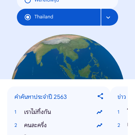
Wereldwijd
Thailand
คำค้นหาประจำปี 2563
ข่าว
เราไม่ทิ้งกัน
โคว
คนละครึ่ง
US