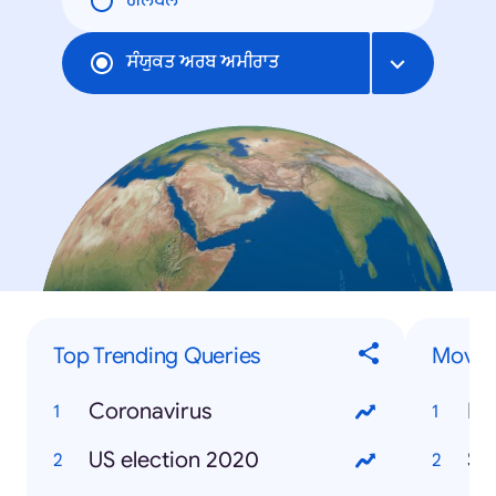
ਗਲੋਬਲ
ਸੰਯੁਕਤ ਅਰਬ ਅਮੀਰਾਤ
Top Trending Queries
Movies
Coronavirus
Mo
US election 2020
So