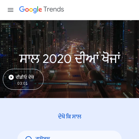
Trends
ਸਾਲ 2020 ਦੀਆਂ ਖੋਜਾਂ
ਵੀਡੀਓ ਦੇਖੋ
03:01
ਦੇਖੋ ਕਿ ਸਾਲ