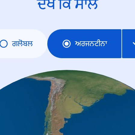
ਦੇਖੋ ਕਿ ਸਾਲ
ਗਲੋਬਲ
ਅਰਜਨਟੀਨਾ