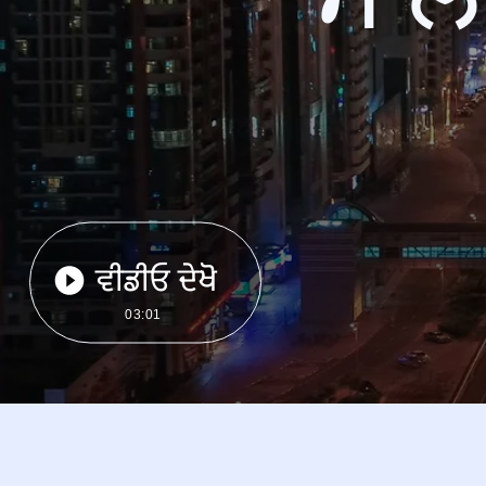
ਵੀਡੀਓ ਦੇਖੋ
03:01