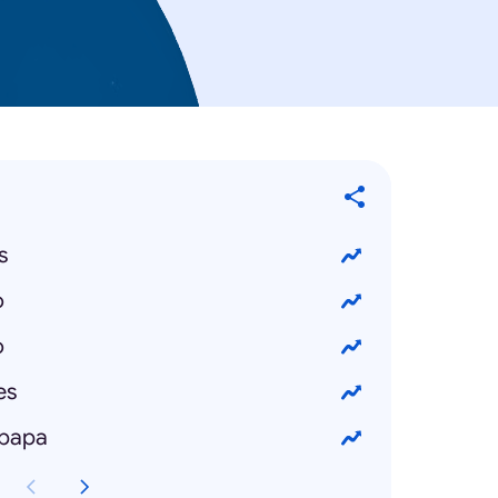
s
o
o
es
 papa