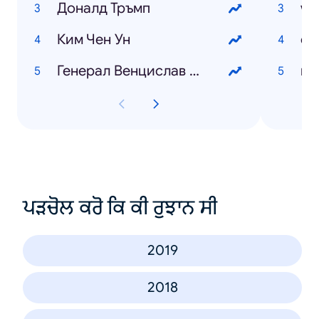
Доналд Тръмп
wo
Ким Чен Ун
Генерал Венцислав Мутафчийски
ਪੜਚੋਲ ਕਰੋ ਕਿ ਕੀ ਰੁਝਾਨ ਸੀ
2019
2018